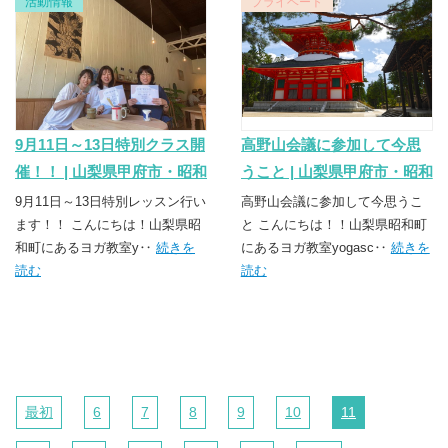
活動情報
プライベート
9月11日～13日特別クラス開
高野山会議に参加して今思
催！！ | 山梨県甲府市・昭和
うこと | 山梨県甲府市・昭和
町のヨガスクール
町のヨガスクール
9月11日～13日特別レッスン行い
高野山会議に参加して今思うこ
TSUNAGU（つなぐ）
ます！！ こんにちは！山梨県昭
TSUNAGU（つなぐ）
と こんにちは！！山梨県昭和町
和町にあるヨガ教室y‥
続きを
にあるヨガ教室yogasc‥
続きを
読む
読む
最初
6
7
8
9
10
11