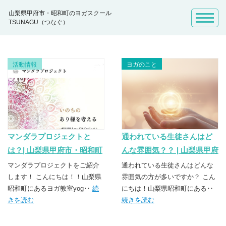
山梨県甲府市・昭和町のヨガスクール
TSUNAGU（つなぐ）
活動情報
ヨガのこと
マンダラプロジェクトと
通われている生徒さんはど
は？| 山梨県甲府市・昭和町
んな雰囲気？？ | 山梨県甲府
のヨガスクール
市・昭和町のヨガスクール
マンダラプロジェクトをご紹介
通われている生徒さんはどんな
TSUNAGU（つなぐ）
します！ こんにちは！！山梨県
TSUNAGU（つなぐ）
雰囲気の方が多いですか？ こん
昭和町にあるヨガ教室yog‥
続
にちは！山梨県昭和町にある‥
きを読む
続きを読む