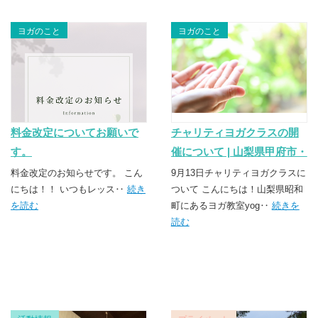
ヨガのこと
ヨガのこと
料金改定についてお願いで
チャリティヨガクラスの開
す。
催について | 山梨県甲府市・
昭和町のヨガスクール
料金改定のお知らせです。 こん
9月13日チャリティヨガクラスに
にちは！！ いつもレッス‥
続き
TSUNAGU（つなぐ）
ついて こんにちは！山梨県昭和
を読む
町にあるヨガ教室yog‥
続きを
読む