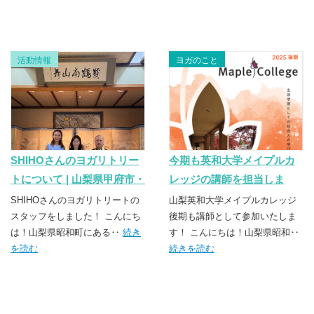
活動情報
ヨガのこと
SHIHOさんのヨガリトリー
今期も英和大学メイプルカ
トについて | 山梨県甲府市・
レッジの講師を担当しま
昭和町のヨガスクール
す！！| 山梨県甲府市・昭和
SHIHOさんのヨガリトリートの
山梨英和大学メイプルカレッジ
TSUNAGU（つなぐ）
スタッフをしました！ こんにち
町のヨガスクール
後期も講師として参加いたしま
は！山梨県昭和町にある‥
続き
す！ こんにちは！山梨県昭和‥
TSUNAGU（つなぐ）
を読む
続きを読む