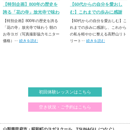
【特別企画】800年の歴史を
【60代からの自分を愛おし
誇る「花の寺」放光寺で味わ
む】これまでの歩みに感謝
う 朝のお寺ヨガ
し、これからの私を軽やかに
【特別企画】800年の歴史を誇る
【60代からの自分を愛おしむ】こ
「花の寺」放光寺で味わう 朝の
整える高野山リトリート
れまでの歩みに感謝し、これから
お寺ヨガ（写真撮影協力モニター
の私を軽やかに整える高野山リト
価格）‥
続きを読む
リート‥
続きを読む
初回体験レッスンはこちら
空き状況・ご予約はこちら
山梨県甲府市・昭和町のヨガスクール TSUNAGU（つなぐ）