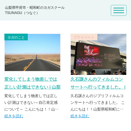
山梨県甲府市・昭和町のヨガスクール
TSUNAGU（つなぐ）
ヨガのこと
プライベート
変化してしまう物差しでは
久石譲さんのフィルムコン
正しい計測はできない | 山梨
サートへ行ってきました。 |
県甲府市・昭和町のヨガス
山梨県甲府市・昭和町のヨ
変化してしまう物差しでは正し
久石譲さんのジブリフィルムコ
クール TSUNAGU（つな
い計測はできない～自己肯定感
ガスクール TSUNAGU（つ
ンサートへ行ってきました。 こ
について～ こんにちは！！山‥
んにちは！！山梨県昭和町に‥
ぐ）
なぐ）
続きを読む
続きを読む