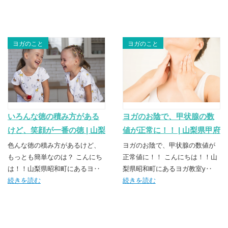
ヨガのこと
ヨガのこと
いろんな徳の積み方がある
ヨガのお陰で、甲状腺の数
けど、笑顔が一番の徳 | 山梨
値が正常に！！ | 山梨県甲府
県甲府市・昭和町のヨガス
市・昭和町のヨガスクール
色んな徳の積み方があるけど、
ヨガのお陰で、甲状腺の数値が
クール TSUNAGU（つな
もっとも簡単なのは？ こんにち
TSUNAGU（つなぐ）
正常値に！！ こんにちは！！山
は！！山梨県昭和町にあるヨ‥
梨県昭和町にあるヨガ教室y‥
ぐ）
続きを読む
続きを読む