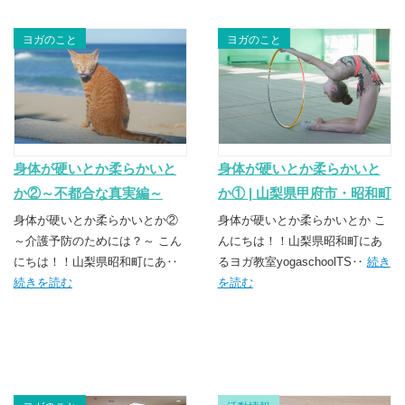
ヨガのこと
ヨガのこと
身体が硬いとか柔らかいと
身体が硬いとか柔らかいと
か②～不都合な真実編～
か① | 山梨県甲府市・昭和町
のヨガスクール
身体が硬いとか柔らかいとか②
身体が硬いとか柔らかいとか こ
～介護予防のためには？～ こん
TSUNAGU（つなぐ）
んにちは！！山梨県昭和町にあ
にちは！！山梨県昭和町にあ‥
るヨガ教室yogaschoolTS‥
続き
続きを読む
を読む