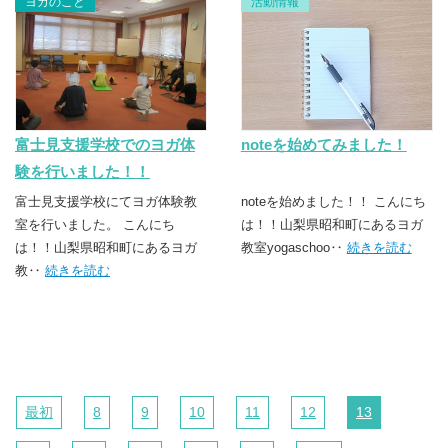
ヨガのこと
活動情報
富士見支援学校でのヨガ体
noteを始めてみました！
験を行いました！！
富士見支援学校にてヨガ体験教
noteを始めました！！ こんにち
室を行いました。 こんにち
は！！山梨県昭和町にあるヨガ
は！！山梨県昭和町にあるヨガ
教室yogaschoo‥
続きを読む
教‥
続きを読む
最初
8
9
10
11
12
13