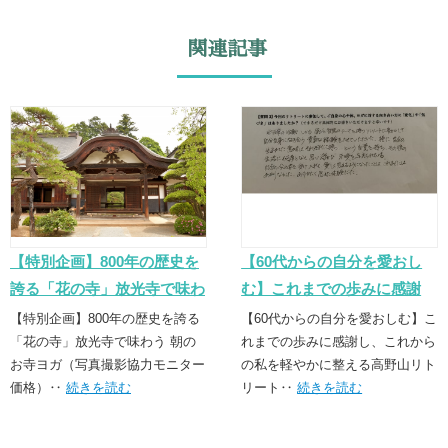
関連記事
【特別企画】800年の歴史を
【60代からの自分を愛おし
誇る「花の寺」放光寺で味わ
む】これまでの歩みに感謝
う 朝のお寺ヨガ
し、これからの私を軽やかに
【特別企画】800年の歴史を誇る
【60代からの自分を愛おしむ】こ
「花の寺」放光寺で味わう 朝の
整える高野山リトリート
れまでの歩みに感謝し、これから
お寺ヨガ（写真撮影協力モニター
の私を軽やかに整える高野山リト
価格）‥
続きを読む
リート‥
続きを読む