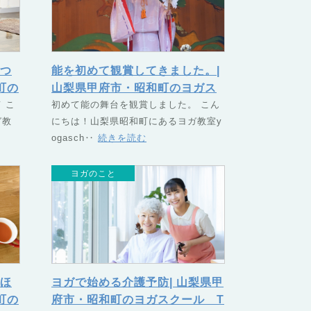
つ
能を初めて観賞してきました。|
町の
山梨県甲府市・昭和町のヨガス
（つ
 こ
クール TSUNAGU（つなぐ）
初めて能の舞台を観賞しました。 こん
ガ教
にちは！山梨県昭和町にあるヨガ教室y
ogasch‥
続きを読む
ヨガのこと
ほ
ヨガで始める介護予防| 山梨県甲
町の
府市・昭和町のヨガスクール T