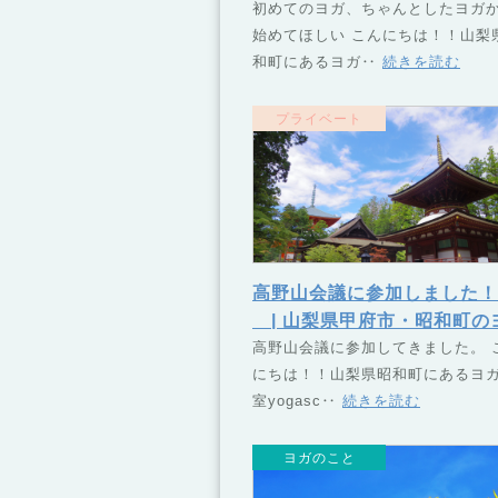
ヨガスクール TSUNAGU
初めてのヨガ、ちゃんとしたヨガ
始めてほしい こんにちは！！山梨
なぐ）
和町にあるヨガ‥
続きを読む
プライベート
高野山会議に参加しました！
| 山梨県甲府市・昭和町の
スクール TSUNAGU（つ
高野山会議に参加してきました。 
にちは！！山梨県昭和町にあるヨ
ぐ）
室yogasc‥
続きを読む
ヨガのこと