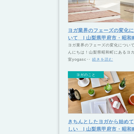
ヨガ業界のフェーズの変化に
いて | 山梨県甲府市・昭和
ヨガスクール TSUNAGU
ヨガ業界のフェーズの変化について
んにちは！山梨県昭和町にあるヨ
なぐ）
室yogasc‥
続きを読む
ヨガのこと
きちんとしたヨガから始めて
しい | 山梨県甲府市・昭和