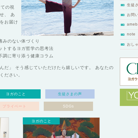
生徒
しての視
せ、 あ
お問
をお届け
ameb
note
、痛みのない体づくり
おし
セットするヨガ哲学の思考法
な不調に寄り添う健康コラム
んだ」 そう感じていただけたら嬉しいです。 あなたの
ください。
ヨガのこと
生徒さまの声
プライベート
SDGs
ヨガのこと