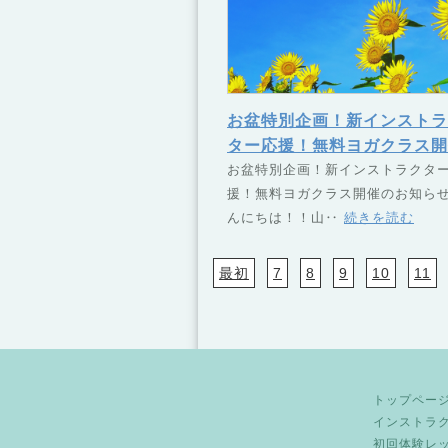
お盆特別企画！新インストラ
ター応援！無料ヨガクラス開
のお知らせ
お盆特別企画！新インストラクタ
援！無料ヨガクラス開催のお知らせ
んにちは！！山‥
続きを読む
最初
7
8
9
10
11
トップペー
インストラ
初回体験レ