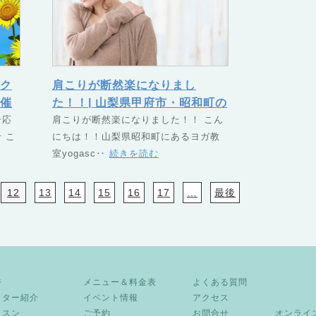
ク
肩こりが断然楽になりまし
催
た！！| 山梨県甲府市・昭和町の
ー応
ヨガスクール TSUNAGU（つ
肩こりが断然楽になりました！！ こん
 こ
にちは！！山梨県昭和町にあるヨガ教
なぐ）
室yogasc‥
続きを読む
12
13
14
15
16
17
…
最後
ジ
メニュー＆料金表
よくある質問
クター紹介
イベント情報
アクセス
ッスン
ご予約
お問合せ
オンライ