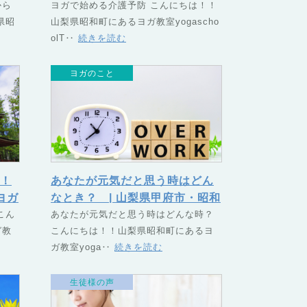
（つ
から
SUNAGU（つなぐ）
ヨガで始める介護予防 こんにちは！！
県昭
山梨県昭和町にあるヨガ教室yogascho
olT‥
続きを読む
ヨガのこと
！
あなたが元気だと思う時はどん
ヨガ
なとき？ | 山梨県甲府市・昭和
な
こん
町のヨガスクール TSUNAGU
あなたが元気だと思う時はどんな時？
ガ教
こんにちは！！山梨県昭和町にあるヨ
（つなぐ）
ガ教室yoga‥
続きを読む
生徒様の声