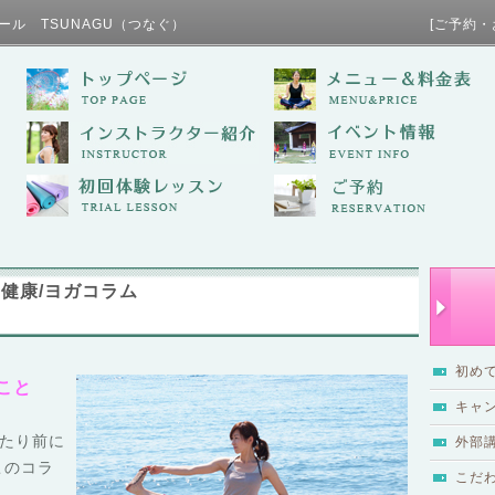
ール TSUNAGU（つなぐ） [ご予約・お問い合わせ / TE
健康/ヨガコラム
初め
こと
キャ
たり前に
外部
このコラ
こだ