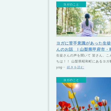
ヨガのこと
ヨガに苦手意識があった生徒
んのお話 | 山梨県甲府市・
町のヨガスクール TSUNA
生徒さんの声を聞いて 皆さん、こ
ちは！！ 山梨県昭和町にあるヨガ
（つなぐ）
yog‥
続きを読む
ヨガのこと