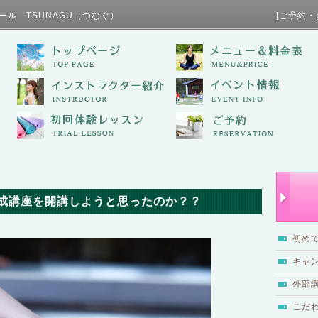
ール TSUNAGU（つなぐ） [ご予約・お問い合わせ / TE
成講座を開講しようと思ったのか？？
初め
キャ
外部
こだ