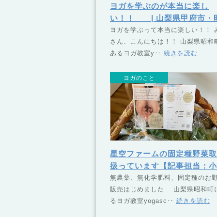
ヨガを学ぶのが本当に楽し
い！！ | 山梨県甲府市・
町のヨガスクール TSUNA
ヨガを学ぶって本当に楽しい！！ 
さん、こんにちは！！ 山梨県昭和
（つなぐ）
あるヨガ教室y‥
続きを読む
ヨガのこと
星空ファームの固定種野菜取
扱っています【記事担当：小
理恵】 | 山梨県甲府市・昭
無農薬、無化学肥料、固定種のお
販売はじめました 山梨県昭和町
のヨガスクール TSUNAG
るヨガ教室yogasc‥
続きを読む
（つなぐ）