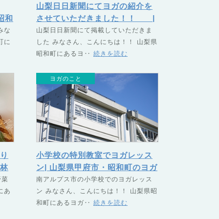
山梨日日新聞にてヨガの紹介を
昭和
させていただきました！！ |
GU
みな
山梨県甲府市・昭和町のヨガス
山梨日日新聞にて掲載していただきま
町に
した みなさん、こんにちは！！ 山梨県
クール TSUNAGU（つなぐ）
昭和町にあるヨ‥
続きを読む
ヨガのこと
り
小学校の特別教室でヨガレッス
林
ン| 山梨県甲府市・昭和町のヨガ
和町
野菜
スクール TSUNAGU（つな
南アルプス市の小学校でのヨガレッス
にあ
ン みなさん、こんにちは！！ 山梨県昭
U
ぐ）
和町にあるヨガ‥
続きを読む