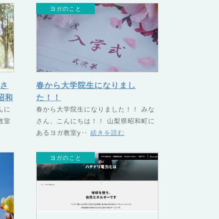
ヨガのこと
さ
春から大学院生になりまし
昭和
た！！
GU
んに
春から大学院生になりました！！ みな
教室
さん、こんにちは！！ 山梨県昭和町に
あるヨガ教室y‥
続きを読む
ヨガのこと