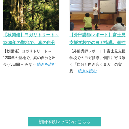
【秋開催】ヨガリトリート～
【外部講師レポート】富士見
1200年の聖地で、真の自分
支援学校でのヨガ指導。個性
と出会う3日間～
に寄り添う「誠実なヨガ」の
【秋開催】ヨガリトリート～
【外部講師レポート】富士見支援
1200年の聖地で、真の自分と出
実践
学校でのヨガ指導。個性に寄り添
会う3日間～ みな‥
続きを読む
う「自分と向き合うヨガ」の実
践‥
続きを読む
初回体験レッスンはこちら