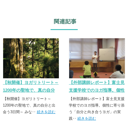
関連記事
【秋開催】ヨガリトリート～
【外部講師レポート】富士見
1200年の聖地で、真の自分
支援学校でのヨガ指導。個性
と出会う3日間～
に寄り添う「誠実なヨガ」の
【秋開催】ヨガリトリート～
【外部講師レポート】富士見支援
1200年の聖地で、真の自分と出
実践
学校でのヨガ指導。個性に寄り添
会う3日間～ みな‥
続きを読む
う「自分と向き合うヨガ」の実
践‥
続きを読む