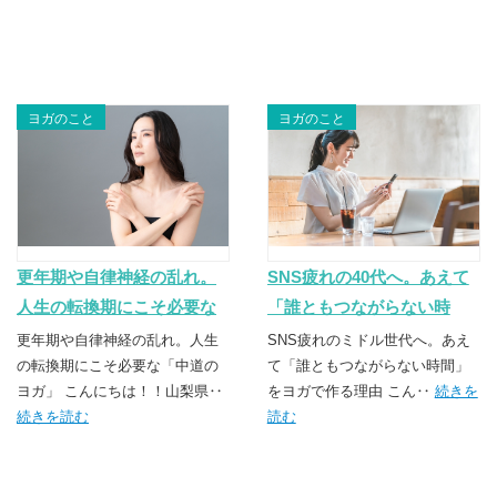
ヨガのこと
ヨガのこと
更年期や自律神経の乱れ。
SNS疲れの40代へ。あえて
人生の転換期にこそ必要な
「誰ともつながらない時
「中道のヨガ」
間」をヨガで作る理由
更年期や自律神経の乱れ。人生
SNS疲れのミドル世代へ。あえ
の転換期にこそ必要な「中道の
て「誰ともつながらない時間」
ヨガ」 こんにちは！！山梨県‥
をヨガで作る理由 こん‥
続きを
続きを読む
読む