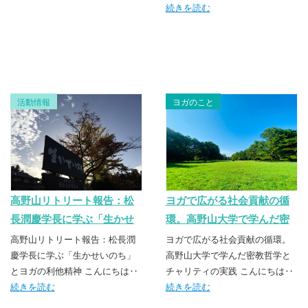
続きを読む
活動情報
ヨガのこと
高野山リトリート報告：松
ヨガで広がる社会貢献の循
長潤慶学長に学ぶ「生かせ
環。高野山大学で学んだ密
いのち」とヨガの利他精神
教哲学とチャリティの実践
高野山リトリート報告：松長潤
ヨガで広がる社会貢献の循環。
慶学長に学ぶ「生かせいのち」
高野山大学で学んだ密教哲学と
とヨガの利他精神 こんにちは‥
チャリティの実践 こんにちは‥
続きを読む
続きを読む