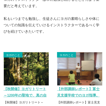
要だと考えています。
私もいつまでも勉強し、生徒さんにヨガの素晴らしさや体に
ついての知識を伝えていけるインストラクターであるべく学
びを続けていきたいです。
ヨガのこと
ヨガのこと
【秋開催】ヨガリトリート
【外部講師レポート】富士
～1200年の聖地で、真の自
見支援学校でのヨガ指導。
分と出会う3日間～
個性に寄り添う「誠実なヨ
【秋開催】ヨガリトリート～
【外部講師レポート】富士見支