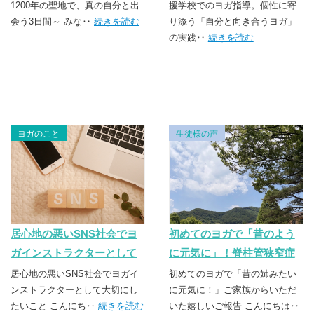
1200年の聖地で、真の自分と出
ガ」の実践
援学校でのヨガ指導。個性に寄
会う3日間～ みな‥
続きを読む
り添う「自分と向き合うヨガ」
の実践‥
続きを読む
ヨガのこと
生徒様の声
居心地の悪いSNS社会でヨ
初めてのヨガで「昔のよう
ガインストラクターとして
に元気に」！脊柱管狭窄症
大切にしたいこと
や腰痛に寄り添うレッスン
居心地の悪いSNS社会でヨガイ
初めてのヨガで「昔の姉みたい
ンストラクターとして大切にし
に元気に！」ご家族からいただ
たいこと こんにち‥
続きを読む
いた嬉しいご報告 こんにちは‥