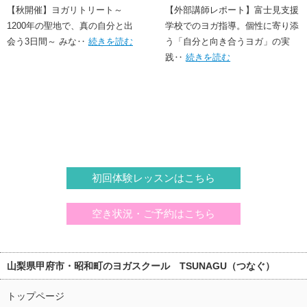
と出会う3日間～
に寄り添う「誠実なヨガ」の
【秋開催】ヨガリトリート～
【外部講師レポート】富士見支援
1200年の聖地で、真の自分と出
実践
学校でのヨガ指導。個性に寄り添
会う3日間～ みな‥
続きを読む
う「自分と向き合うヨガ」の実
践‥
続きを読む
初回体験レッスンはこちら
空き状況・ご予約はこちら
山梨県甲府市・昭和町のヨガスクール TSUNAGU（つなぐ）
トップページ