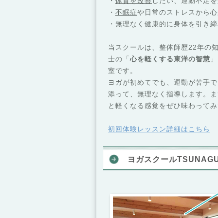
・
体質を改善
したい、運動不足を
・
不眠症
や日常のストレスから心
・無理なく健康的に身体を
引き締
当スクールは、整体師歴22年の
士の「
心を軽くする東洋の智慧
」
室です。
ヨガが初めてでも、運動が苦手で
添って、無理なく指導します。ま
と軽くなる感覚をぜひ味わってみ
初回体験レッスン詳細はこちら
ヨガスクールTSUNAG