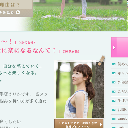
初め
キャ
外部
こだ
の手塚えりかです。 当スク
悩みを持つ方が多く通わ
生徒
お問
ameb
良くしたい
note