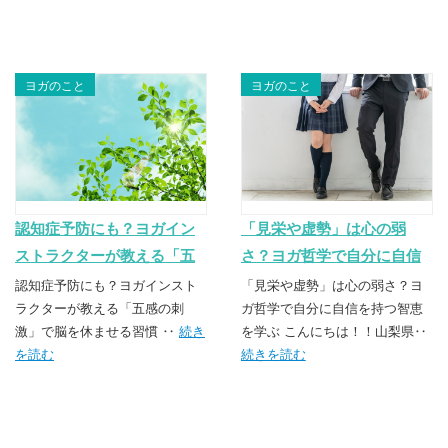
ヨガのこと
ヨガのこと
認知症予防にも？ヨガイン
「見栄や虚勢」は心の弱
ストラクターが教える「五
さ？ヨガ哲学で自分に自信
感の刺激」で脳を休ませる
を持つ智恵を学ぶ～山梨県
認知症予防にも？ヨガインスト
「見栄や虚勢」は心の弱さ？ヨ
習慣～山梨昭和ヨガ教室
ラクターが教える「五感の刺
昭和町ヨガ教室
ガ哲学で自分に自信を持つ智恵
激」で脳を休ませる習慣 ‥
続き
を学ぶ こんにちは！！山梨県‥
を読む
続きを読む