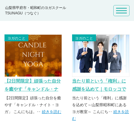
山梨県甲府市・昭和町のヨガスクール
TSUNAGU（つなぐ）
ヨガのこと
ヨガのこと
【2日間限定】頑張った自分
当たり前という「権利」に
を癒やす「キャンドル・ナ
感謝を込めて｜モロッコで
イト・ヨガ」を開催します
の気づきとヨガの教え～山
【2日間限定】頑張った自分を癒
当たり前という「権利」に感謝
～山梨昭和ヨガ教室
やす「キャンドル・ナイト・ヨ
梨昭和町ヨガ教室
を込めて～山梨県昭和町にある
ガ」 こんにちは。‥
続きを読む
ヨガ教室～ こんにち‥
続きを読
む