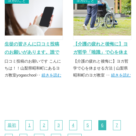
ヨガのこと
ヨガのこと
生徒の皆さんに口コミ投稿
【介護の疲れと後悔に】ヨ
のお願いがあります。誰で
ガ哲学「唯識」で心を休ま
も安心安全なヨガクラス～
せる方法 | 山梨県昭和町のヨ
口コミ投稿のお願いです こんに
【介護の疲れと後悔に】ヨガ哲
山梨昭和町のヨガ教室
ちは！！山梨県昭和町にあるヨ
ガ教室
学で心を休ませる方法 | 山梨県
ガ教室yogaschool‥
続きを読む
昭和町のヨガ教室 ‥
続きを読む
最初
1
2
3
4
5
6
7