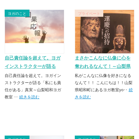
ヨガのこと
プライベート
自己責任論を超えて。ヨガ
まさかこんなに仏像に心を
インストラクターが語る
奪われるなんて！～山梨県
「私にも責任がある」真実
昭和町のヨガ教室
自己責任論を超えて。ヨガイン
私がこんなに仏像を好きになる
～山梨昭和ヨガ教室
ストラクターが語る「私にも責
なんて！！ こんにちは！！山梨
任がある」真実～山梨昭和ヨガ
県昭和町にあるヨガ教室yo‥
続
教室 ‥
続きを読む
きを読む