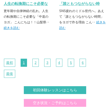
人生の転換期にこそ必要な
「誰ともつながらない時
「中道のヨガ」
間」をヨガで作る理由
更年期や自律神経の乱れ。人生
SNS疲れのミドル世代へ。あえ
の転換期にこそ必要な「中道の
て「誰ともつながらない時間」
ヨガ」 こんにちは！！山梨県‥
をヨガで作る理由 こん‥
続きを
続きを読む
読む
最初
1
2
3
4
5
6
最後
初回体験レッスンはこちら
空き状況・ご予約はこちら