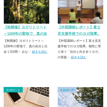
【秋開催】ヨガリトリート
【外部講師レポート】富士
～1200年の聖地で、真の自
見支援学校でのヨガ指導。
分と出会う3日間～
個性に寄り添う「誠実なヨ
【秋開催】ヨガリトリート～
【外部講師レポート】富士見支
1200年の聖地で、真の自分と出
ガ」の実践
援学校でのヨガ指導。個性に寄
会う3日間～ みな‥
続きを読む
り添う「自分と向き合うヨガ」
の実践‥
続きを読む
ヨガのこと
生徒様の声