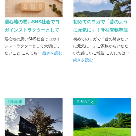
居心地の悪いSNS社会でヨ
初めてのヨガで「昔のよう
ガインストラクターとして
に元気に」！脊柱管狭窄症
大切にしたいこと
や腰痛に寄り添うレッスン
居心地の悪いSNS社会でヨガイ
初めてのヨガで「昔の姉みたい
ンストラクターとして大切にし
に元気に！」ご家族からいただ
たいこと こんにち‥
続きを読む
いた嬉しいご報告 こんにちは‥
続きを読む
活動情報
ヨガのこと