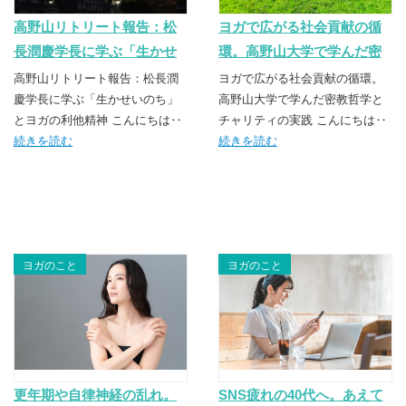
高野山リトリート報告：松
ヨガで広がる社会貢献の循
長潤慶学長に学ぶ「生かせ
環。高野山大学で学んだ密
いのち」とヨガの利他精神
教哲学とチャリティの実践
高野山リトリート報告：松長潤
ヨガで広がる社会貢献の循環。
慶学長に学ぶ「生かせいのち」
高野山大学で学んだ密教哲学と
とヨガの利他精神 こんにちは‥
チャリティの実践 こんにちは‥
続きを読む
続きを読む
ヨガのこと
ヨガのこと
更年期や自律神経の乱れ。
SNS疲れの40代へ。あえて