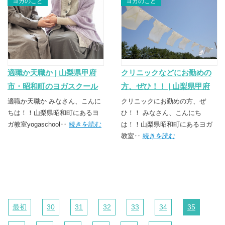
ヨガのこと
ヨガのこと
適職か天職か | 山梨県甲府
クリニックなどにお勤めの
市・昭和町のヨガスクール
方、ぜひ！！ | 山梨県甲府
TSUNAGU（つなぐ）
市・昭和町のヨガスクール
適職か天職か みなさん、こんに
クリニックにお勤めの方、ぜ
ちは！！山梨県昭和町にあるヨ
TSUNAGU（つなぐ）
ひ！！ みなさん、こんにち
ガ教室yogaschool‥
続きを読む
は！！山梨県昭和町にあるヨガ
教室‥
続きを読む
最初
30
31
32
33
34
35