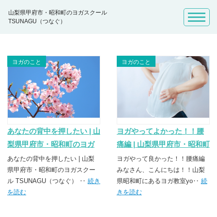
山梨県甲府市・昭和町のヨガスクール
TSUNAGU（つなぐ）
ヨガのこと
ヨガのこと
あなたの背中を押したい | 山
ヨガやってよかった！！腰
梨県甲府市・昭和町のヨガ
痛編 | 山梨県甲府市・昭和町
スクール TSUNAGU（つな
のヨガスクール
あなたの背中を押したい | 山梨
ヨガやって良かった！！腰痛編
ぐ）
県甲府市・昭和町のヨガスクー
TSUNAGU（つなぐ）
みなさん、こんにちは！！山梨
ル TSUNAGU（つなぐ） ‥
続き
県昭和町にあるヨガ教室yo‥
続
を読む
きを読む