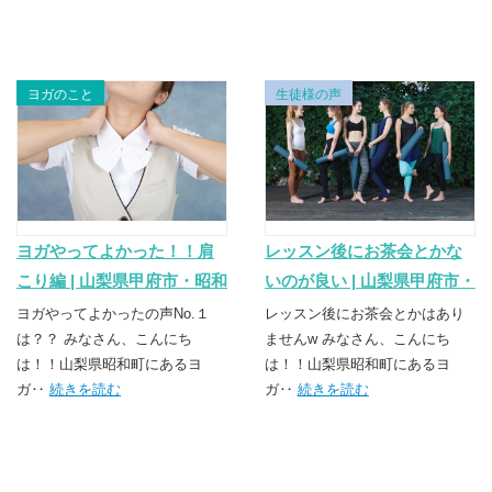
ヨガのこと
生徒様の声
ヨガやってよかった！！肩
レッスン後にお茶会とかな
こり編 | 山梨県甲府市・昭和
いのが良い | 山梨県甲府市・
町のヨガスクール
昭和町のヨガスクール
ヨガやってよかったの声No.１
レッスン後にお茶会とかはあり
TSUNAGU（つなぐ）
は？？ みなさん、こんにち
TSUNAGU（つなぐ）
ませんw みなさん、こんにち
は！！山梨県昭和町にあるヨ
は！！山梨県昭和町にあるヨ
ガ‥
続きを読む
ガ‥
続きを読む