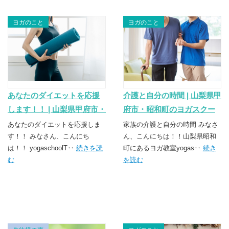
ヨガのこと
ヨガのこと
あなたのダイエットを応援
介護と自分の時間 | 山梨県甲
します！！ | 山梨県甲府市・
府市・昭和町のヨガスクー
昭和町のヨガスクール
ル TSUNAGU（つなぐ）
あなたのダイエットを応援しま
家族の介護と自分の時間 みなさ
TSUNAGU（つなぐ）
す！！ みなさん、こんにち
ん、こんにちは！！山梨県昭和
は！！ yogaschoolT‥
続きを読
町にあるヨガ教室yogas‥
続き
む
を読む