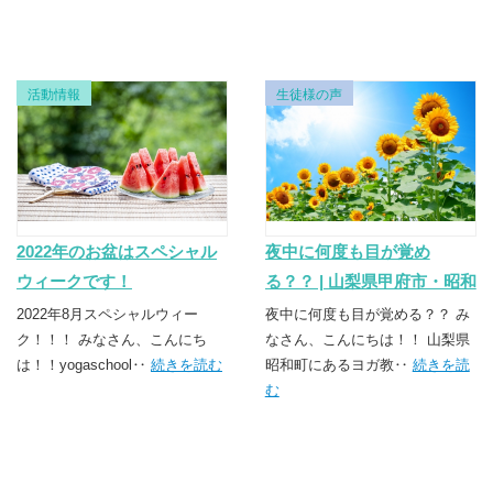
活動情報
生徒様の声
2022年のお盆はスペシャル
夜中に何度も目が覚め
ウィークです！
る？？ | 山梨県甲府市・昭和
町のヨガスクール
2022年8月スペシャルウィー
夜中に何度も目が覚める？？ み
ク！！！ みなさん、こんにち
TSUNAGU（つなぐ）
なさん、こんにちは！！ 山梨県
は！！yogaschool‥
続きを読む
昭和町にあるヨガ教‥
続きを読
む