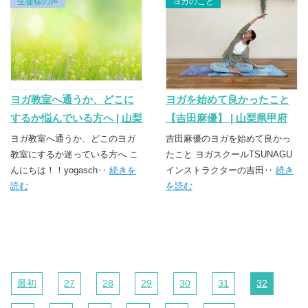
生徒様の声
ヨガのこと
ヨガ教室へ通うか、どこに
ヨガを始めて良かったこと
するか悩んでいる方へ | 山梨
【吉田麻優】 | 山梨県甲府
県甲府市・昭和町のヨガス
市・昭和町のヨガスクール
ヨガ教室へ通うか、どこのヨガ
吉田麻優のヨガを始めて良かっ
クール TSUNAGU（つな
教室にするか迷っている方へ こ
TSUNAGU（つなぐ）
たこと ヨガスクールTSUNAGU
んにちは！！yogasch‥
続きを
インストラクターの吉田‥
続き
ぐ）
読む
を読む
最初
27
28
29
30
31
32