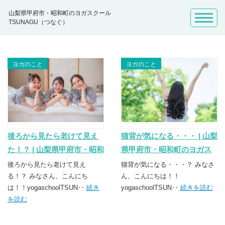
山梨県甲府市・昭和町のヨガスクール
TSUNAGU（つなぐ）
ヨガのこと
ヨガのこと
後ろから見たら老けて見え
猫背が気になる・・・ | 山梨
た！？ | 山梨県甲府市・昭和
県甲府市・昭和町のヨガス
町のヨガスクール
クール TSUNAGU（つな
後ろから見たら老けて見え
猫背が気になる・・・？ みなさ
TSUNAGU（つなぐ）
る！？ みなさん、こんにち
ぐ）
ん、こんにちは！！
は！！yogaschoolTSUN‥
続き
yogaschoolTSUN‥
続きを読む
を読む