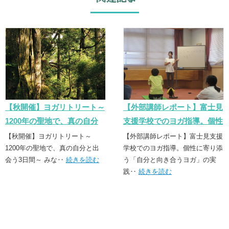
【秋開催】ヨガリトリート～
【外部講師レポート】富士見
1200年の聖地で、真の自分
支援学校でのヨガ指導。個性
と出会う3日間～
に寄り添う「誠実なヨガ」の
【秋開催】ヨガリトリート～
【外部講師レポート】富士見支援
1200年の聖地で、真の自分と出
実践
学校でのヨガ指導。個性に寄り添
会う3日間～ みな‥
続きを読む
う「自分と向き合うヨガ」の実
践‥
続きを読む