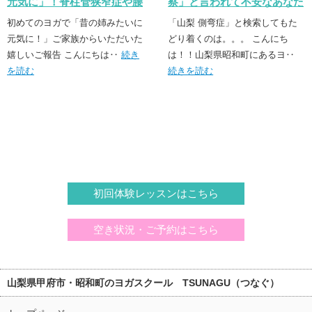
元気に」！脊柱管狭窄症や腰
察」と言われて不安なあなた
痛に寄り添うレッスン
へ。30年前の当事者が伝えた
初めてのヨガで「昔の姉みたいに
「山梨 側弯症」と検索してもた
元気に！」ご家族からいただいた
いこと
どり着くのは。。。 こんにち
嬉しいご報告 こんにちは‥
続き
は！！山梨県昭和町にあるヨ‥
を読む
続きを読む
初回体験レッスンはこちら
空き状況・ご予約はこちら
山梨県甲府市・昭和町のヨガスクール TSUNAGU（つなぐ）