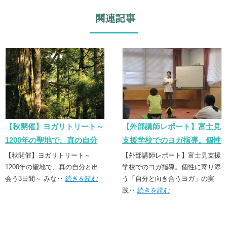
関連記事
【秋開催】ヨガリトリート～
【外部講師レポート】富士見
1200年の聖地で、真の自分
支援学校でのヨガ指導。個性
と出会う3日間～
に寄り添う「誠実なヨガ」の
【秋開催】ヨガリトリート～
【外部講師レポート】富士見支援
1200年の聖地で、真の自分と出
実践
学校でのヨガ指導。個性に寄り添
会う3日間～ みな‥
続きを読む
う「自分と向き合うヨガ」の実
践‥
続きを読む