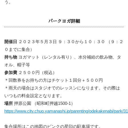
う。
パークヨガ詳細
開催日
２０２３年５月３日 ９：３０から１０：３０ （９：２
０までに集合）
持ち物
ヨガマット（レンタル有り）、水分補給の飲み物、タ
オル、帽子等
参加費
２５００円（税込）
＊回数券をお持ちの方はチケット１回分＋５００円
＊雨天の場合はスタジオでのレッスンになります。その際は
いつもの料金設定となります。
場所
押原公園 （昭和町押越1500-1）
https://www.city.chuo.yamanashi.jp/parenting/odekakenabi/park/3
集合場所はこの地図のピンクの星印の駐車場です。