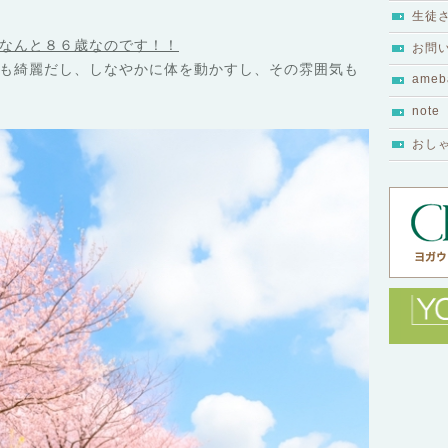
生徒
なんと８６歳なのです！！
お問
も綺麗だし、しなやかに体を動かすし、その雰囲気も
ameb
note
おし