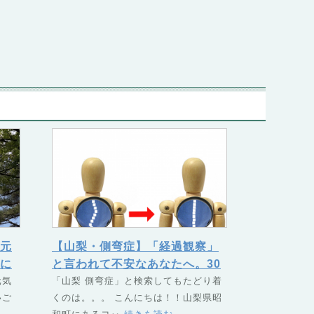
元
【山梨・側弯症】「経過観察」
に
と言われて不安なあなたへ。30
元気
年前の当事者が伝えたいこと
「山梨 側弯症」と検索してもたどり着
いご
くのは。。。 こんにちは！！山梨県昭