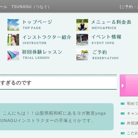
ール TSUNAGU（つなぐ） [ご予約・お問い合わせ / TE
敵すぎるのです
初め
、こんにちは！！山梨県昭和町にあるヨガ教室yoga
キャ
lTSUNAGUインストラクターの手塚えりかです。
外部
こだ