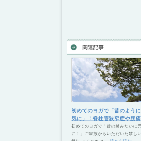
関連記事
初めてのヨガで「昔のように
気に」！脊柱管狭窄症や腰痛
寄り添うレッスン
初めてのヨガで「昔の姉みたいに
に！」ご家族からいただいた嬉し