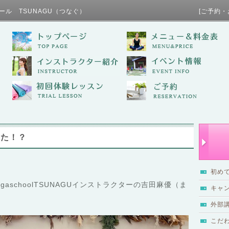
ール TSUNAGU（つなぐ） [ご予約・お問い合わせ / TE
った！？
初め
aschoolTSUNAGUインストラクターの吉田麻優（ま
キャ
外部
こだ