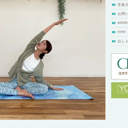
生徒
お問
ameb
note
おし