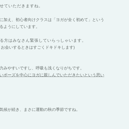
せていただきますね。
に加え、初心者向けクラスは「
ヨガが全く初めて」という
るようにしています。
る方はみなさん緊張していらっし
ゃいます。
とお会いするときはすごくドキ
ドキします
)
力みやすいですし、呼吸も浅く
なりがちです。
いポーズを中心にヨガに親しん
でいただきたいという思い
気候が続き、まさに運動の秋
の季節ですね。