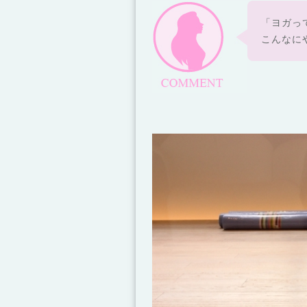
「ヨガっ
こ
んなに