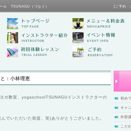
ール TSUNAGU（つなぐ） [ご予約・お問い合わせ / TE
こと：小林理恵
教室、yogaschoolTSUNAGUインストラクターの
初め
キャ
外部
読んでいただいた前提、笑)ありがとうございました。
こだ