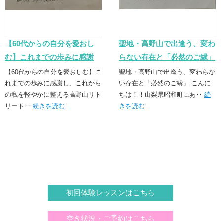
【60代からの自分を愛おし
聖地・高野山で出逢う、変わ
む】これまでの歩みに感謝
らない存在と「必然のご縁」
し、これからの私を軽やかに
【60代からの自分を愛おしむ】こ
聖地・高野山で出逢う、変わらな
整える高野山リトリート
れまでの歩みに感謝し、これから
い存在と「必然のご縁」 こんに
の私を軽やかに整える高野山リト
ちは！！山梨県昭和町にあ‥
続
リート‥
続きを読む
きを読む
初回体験レッスンはこちら
空き状況・ご予約はこちら