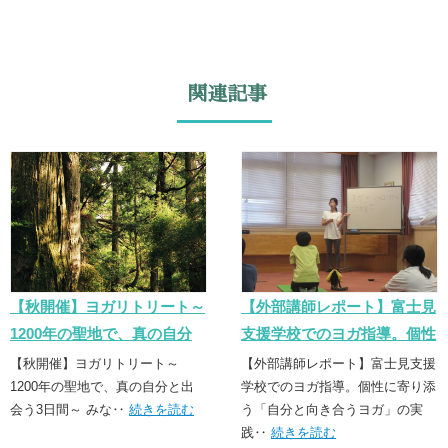
関連記事
【秋開催】ヨガリトリート～
【外部講師レポート】富士見
1200年の聖地で、真の自分
支援学校でのヨガ指導。個性
と出会う3日間～
に寄り添う「誠実なヨガ」の
【秋開催】ヨガリトリート～
【外部講師レポート】富士見支援
1200年の聖地で、真の自分と出
実践
学校でのヨガ指導。個性に寄り添
会う3日間～ みな‥
続きを読む
う「自分と向き合うヨガ」の実
践‥
続きを読む