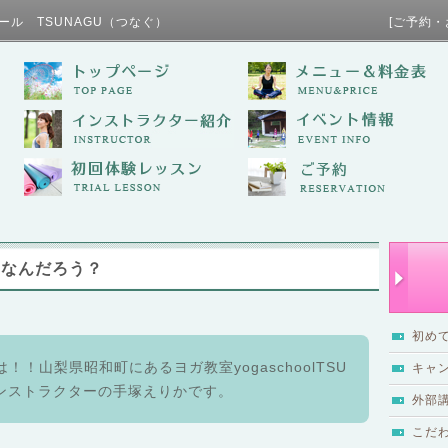
ール TSUNAGU（つなぐ） [ご予約・お問い合わせ / TE
てなんだろう？
初め
！！山梨県昭和町にあるヨガ教室yogaschoolTSU
キャ
インストラクターの手塚えりかです。
外部
こだ