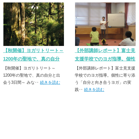
【秋開催】ヨガリトリート～
【外部講師レポート】富士見
1200年の聖地で、真の自分
支援学校でのヨガ指導。個性
と出会う3日間～
に寄り添う「誠実なヨガ」の
【秋開催】ヨガリトリート～
【外部講師レポート】富士見支援
1200年の聖地で、真の自分と出
実践
学校でのヨガ指導。個性に寄り添
会う3日間～ みな‥
続きを読む
う「自分と向き合うヨガ」の実
践‥
続きを読む