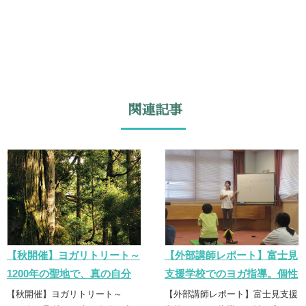
関連記事
【秋開催】ヨガリトリート～
【外部講師レポート】富士見
1200年の聖地で、真の自分
支援学校でのヨガ指導。個性
と出会う3日間～
に寄り添う「誠実なヨガ」の
【秋開催】ヨガリトリート～
【外部講師レポート】富士見支援