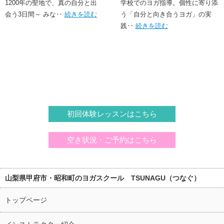
1200年の聖地で、真の自分と出
実践
学校でのヨガ指導。個性に寄り添
会う3日間～ みな‥
続きを読む
う「自分と向き合うヨガ」の実
践‥
続きを読む
初回体験レッスンはこちら
空き状況・ご予約はこちら
山梨県甲府市・昭和町のヨガスクール TSUNAGU（つなぐ）
トップページ