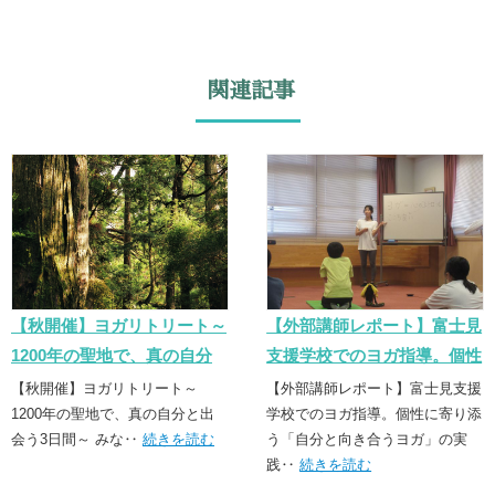
関連記事
【秋開催】ヨガリトリート～
【外部講師レポート】富士見
1200年の聖地で、真の自分
支援学校でのヨガ指導。個性
と出会う3日間～
に寄り添う「誠実なヨガ」の
【秋開催】ヨガリトリート～
【外部講師レポート】富士見支援
1200年の聖地で、真の自分と出
実践
学校でのヨガ指導。個性に寄り添
会う3日間～ みな‥
続きを読む
う「自分と向き合うヨガ」の実
践‥
続きを読む