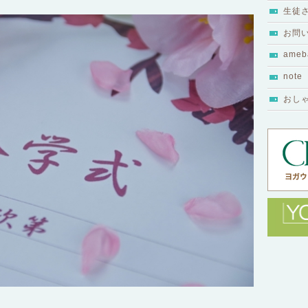
生徒
お問
ameb
note
おし