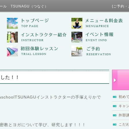
ール TSUNAGU（つなぐ） [ご予約・お問い合わせ / TE
ました！！
schoolTSUNAGUインストラクターの手塚えりかで
初め
キャ
外部
密教とヨガについて学び、研究します！！！
こだ