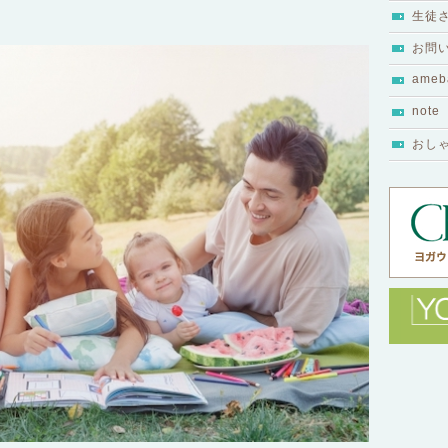
生徒
お問
ameb
note
おし