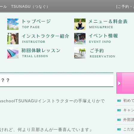
ール TSUNAGU（つなぐ） [ご予約・お問い合わせ / TE
誰？？
schoolTSUNAGUインストラクターの手塚えりかで
初め
キャ
外部
けれど、何より旦那さんが一番喜んでいます』
こだ