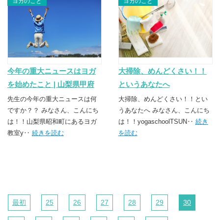
ヨガのこと
ヨガのこと
今年の重大ニュースはヨガ
大掃除、めんどくさい！！
を始めたこと | 山梨県甲府
というあなたへ
市・昭和町のヨガスクール
先生の今年の重大ニュースは何
大掃除、めんどくさい！！とい
TSUNAGU（つなぐ）
ですか？？ みなさん、こんにち
うあなたへ みなさん、こんにち
は！！山梨県昭和町にあるヨガ
は！！yogaschoolTSUN‥
続き
教室y‥
続きを読む
を読む
最初
25
26
27
28
29
30