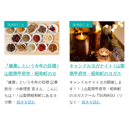
ヨガのこと
ヨガのこと
『健康』という今年の目標 |
キャンドルヨガナイト | 山梨
山梨県甲府市・昭和町のヨ
県甲府市・昭和町のヨガス
ガスクール TSUNAGU（つ
クール TSUNAGU（つな
『健康』という今年の目標 記事
キャンドルナイトヨガ開催しま
なぐ）
担当：小林理恵 皆さん、こんに
ぐ）
す！！ | 山梨県甲府市・昭和町
ちは！！山梨県昭和町にあるヨ
のヨガスクール TSUNAGU（つ
ガ教‥
続きを読む
なぐ‥
続きを読む