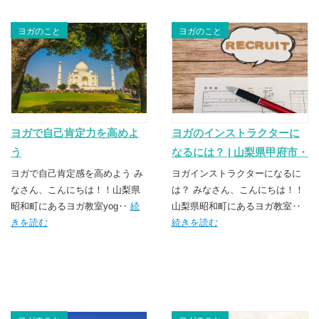
ヨガのこと
ヨガのこと
ヨガで自己肯定力を高めよ
ヨガのインストラクターに
う
なるには？ | 山梨県甲府市・
昭和町のヨガスクール
ヨガで自己肯定感を高めよう み
ヨガインストラクターになるに
なさん、こんにちは！！山梨県
TSUNAGU（つなぐ）
は？ みなさん、こんにちは！！
昭和町にあるヨガ教室yog‥
続
山梨県昭和町にあるヨガ教室‥
きを読む
続きを読む