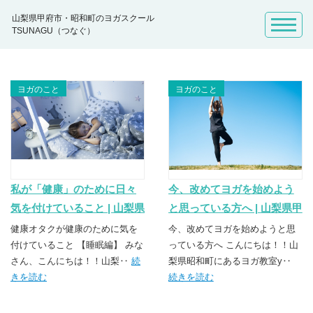
山梨県甲府市・昭和町のヨガスクール
TSUNAGU（つなぐ）
ヨガのこと
ヨガのこと
私が「健康」のために日々
今、改めてヨガを始めよう
気を付けていること | 山梨県
と思っている方へ | 山梨県甲
甲府市・昭和町のヨガスク
府市・昭和町のヨガスクー
健康オタクが健康のために気を
今、改めてヨガを始めようと思
ール TSUNAGU（つなぐ）
付けていること 【睡眠編】 みな
ル TSUNAGU（つなぐ）
っている方へ こんにちは！！山
さん、こんにちは！！山梨‥
続
梨県昭和町にあるヨガ教室y‥
きを読む
続きを読む