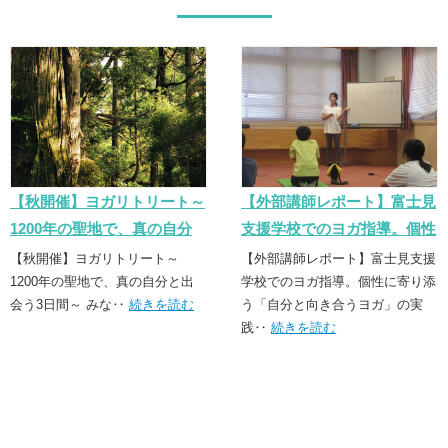
【秋開催】ヨガリトリート～
【外部講師レポート】富士見
1200年の聖地で、真の自分
支援学校でのヨガ指導。個性
と出会う3日間～
に寄り添う「誠実なヨガ」の
【秋開催】ヨガリトリート～
【外部講師レポート】富士見支援
1200年の聖地で、真の自分と出
実践
学校でのヨガ指導。個性に寄り添
会う3日間～ みな‥
続きを読む
う「自分と向き合うヨガ」の実
践‥
続きを読む