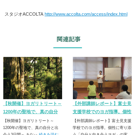
スタジオACCOLTA
http://www.accolta.com/access/index.html
関連記事
【秋開催】ヨガリトリート～
【外部講師レポート】富士見
1200年の聖地で、真の自分
支援学校でのヨガ指導。個性
と出会う3日間～
に寄り添う「誠実なヨガ」の
【秋開催】ヨガリトリート～
【外部講師レポート】富士見支援
1200年の聖地で、真の自分と出
実践
学校でのヨガ指導。個性に寄り添
会う3日間～ みな‥
続きを読む
う「自分と向き合うヨガ」の実