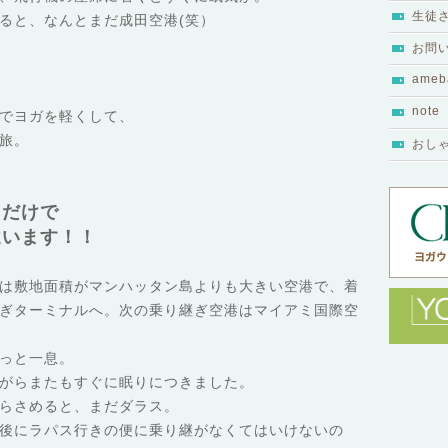
生徒
ると、なんとまだ成田空港(笑）
お問
ameb
note
でヨガを軽くして、
旅。
おし
るだけで
違います！！
は敷地面積がマンハッタン島よりも大きい空港で、着
ぎターミナルへ。次の乗り継ぎ空港はマイアミ国際空
っと一息。
がらまたもすぐに眠りにつきました。
らさめると、まだダラス。
後にラパス行きの便に乗り継がなくてはいけないの