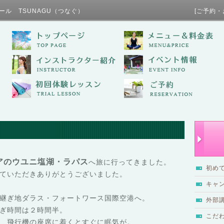
ール TSUNAGU（つなぐ） [ご予約・お問い合わせ / TE
アのウユニ塩湖・ラパス
へ旅に行ってきました。
初め
ていただきありがとうございました。
キャ
継ぎ地ダラス・フォートワース国際空港へ。
外部
ぎ時間は２時間半。
こだ
、飛行機の座席に着くとすぐに眠気が。