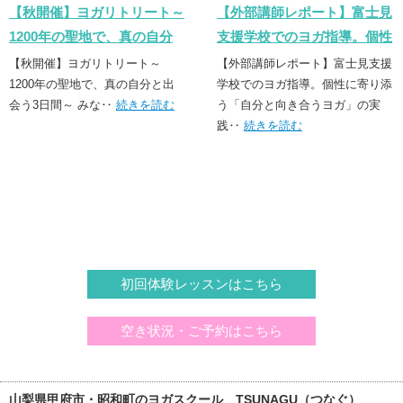
【秋開催】ヨガリトリート～
【外部講師レポート】富士見
1200年の聖地で、真の自分
支援学校でのヨガ指導。個性
と出会う3日間～
に寄り添う「誠実なヨガ」の
【秋開催】ヨガリトリート～
【外部講師レポート】富士見支援
1200年の聖地で、真の自分と出
実践
学校でのヨガ指導。個性に寄り添
会う3日間～ みな‥
続きを読む
う「自分と向き合うヨガ」の実
践‥
続きを読む
初回体験レッスンはこちら
空き状況・ご予約はこちら
山梨県甲府市・昭和町のヨガスクール TSUNAGU（つなぐ）