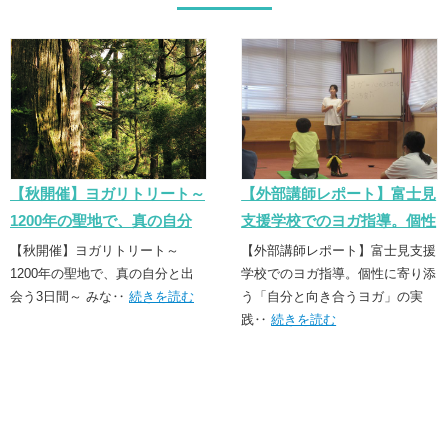
【秋開催】ヨガリトリート～
【外部講師レポート】富士見
1200年の聖地で、真の自分
支援学校でのヨガ指導。個性
と出会う3日間～
に寄り添う「誠実なヨガ」の
【秋開催】ヨガリトリート～
【外部講師レポート】富士見支援
1200年の聖地で、真の自分と出
実践
学校でのヨガ指導。個性に寄り添
会う3日間～ みな‥
続きを読む
う「自分と向き合うヨガ」の実
践‥
続きを読む