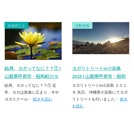
ヨガのこと
活動情報
結局、ヨガってなに？？① |
ヨガリトリートin小浜島
山梨県甲府市・昭和町のヨ
2018 | 山梨県甲府市・昭和
ガスクール TSUNAGU（つ
町のヨガスクール
結局、ヨガってなに？？① 近
ヨガリトリートin小浜島 ２０１
なぐ）
年、ヨガは急速に広まり、今や
TSUNAGU（つなぐ）
８ 先日、沖縄県小浜島にてヨガ
ヨガスクール‥
続きを読む
リトリートを行いました‥
続き
を読む