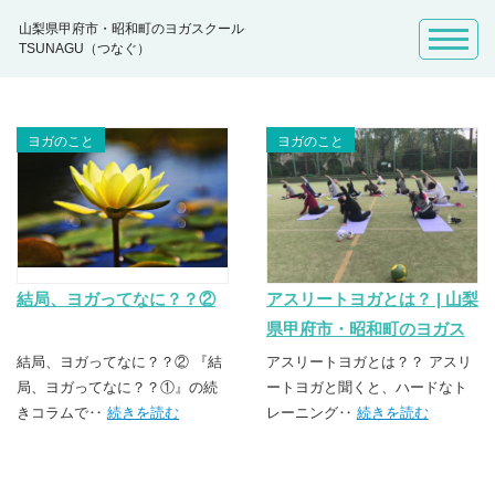
山梨県甲府市・昭和町のヨガスクール
TSUNAGU（つなぐ）
ヨガのこと
ヨガのこと
結局、ヨガってなに？？②
アスリートヨガとは？ | 山梨
県甲府市・昭和町のヨガス
クール TSUNAGU（つな
結局、ヨガってなに？？② 『結
アスリートヨガとは？？ アスリ
局、ヨガってなに？？①』の続
ぐ）
ートヨガと聞くと、ハードなト
きコラムで‥
続きを読む
レーニング‥
続きを読む