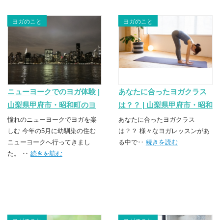
ヨガのこと
ヨガのこと
ニューヨークでのヨガ体験 |
あなたに合ったヨガクラス
山梨県甲府市・昭和町のヨ
は？？ | 山梨県甲府市・昭和
ガスクール TSUNAGU（つ
町のヨガスクール
憧れのニューヨークでヨガを楽
あなたに合ったヨガクラス
なぐ）
しむ 今年の5月に幼馴染の住む
TSUNAGU（つなぐ）
は？？ 様々なヨガレッスンがあ
ニューヨークへ行ってきまし
る中で‥
続きを読む
た。 ‥
続きを読む