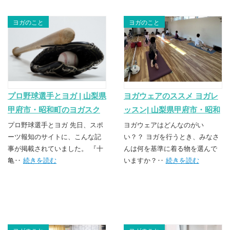
ヨガのこと
ヨガのこと
プロ野球選手とヨガ | 山梨県
ヨガウェアのススメ ヨガレ
甲府市・昭和町のヨガスク
ッスン| 山梨県甲府市・昭和
ール TSUNAGU（つなぐ）
町のヨガスクール
プロ野球選手とヨガ 先日、スポ
ヨガウェアはどんなのがい
ーツ報知のサイトに、こんな記
TSUNAGU（つなぐ）
い？？ ヨガを行うとき、みなさ
事が掲載されていました。 『十
んは何を基準に着る物を選んで
亀‥
続きを読む
いますか？‥
続きを読む