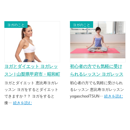
ヨガのこと
ヨガのこと
ヨガとダイエット ヨガレッ
初心者の方でも気軽に受け
スン | 山梨県甲府市・昭和町
られるレッスン ヨガレッス
のヨガスクール
ン | 山梨県甲府市・昭和町の
ヨガとダイエット 恵比寿ヨガレ
初心者の方でも気軽に受けられ
TSUNAGU（つなぐ）
ッスン ヨガをするとダイエット
ヨガスクール
るレッスン 恵比寿ヨガレッスン
できますか？？ ヨガをすると
yogaschoolTSUN‥
続きを読む
TSUNAGU（つなぐ）
痩‥
続きを読む