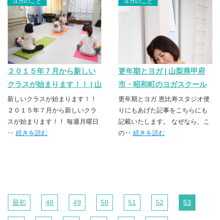
ヨガのこと
ヨガのこと
２０１５年７月から新しい
更年期とヨガ | 山梨県甲府
クラスが始まります！！ | 山
市・昭和町のヨガスクール
梨県甲府市・昭和町のヨガ
TSUNAGU（つなぐ）
新しいクラスが始まります！！
更年期とヨガ 恵比寿スタジオ便
スクール TSUNAGU（つな
２０１５年７月から新しいクラ
りにもあげた記事をこちらにも
スが始まります！！ 毎週月曜日
記載いたします。 なぜなら、こ
ぐ）
‥
続きを読む
の‥
続きを読む
最初
48
49
50
51
52
53