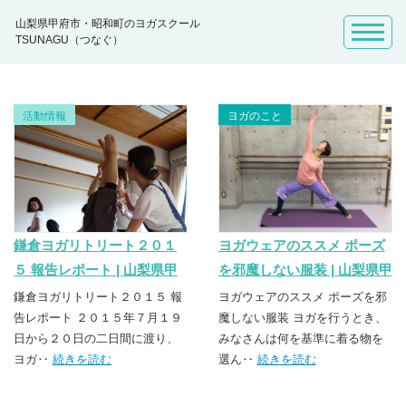
山梨県甲府市・昭和町のヨガスクール
TSUNAGU（つなぐ）
活動情報
ヨガのこと
鎌倉ヨガリトリート２０１
ヨガウェアのススメ ポーズ
５ 報告レポート | 山梨県甲
を邪魔しない服装 | 山梨県甲
府市・昭和町のヨガスクー
府市・昭和町のヨガスクー
鎌倉ヨガリトリート２０１５ 報
ヨガウェアのススメ ポーズを邪
ル TSUNAGU（つなぐ）
告レポート ２０１５年７月１９
ル TSUNAGU（つなぐ）
魔しない服装 ヨガを行うとき、
日から２０日の二日間に渡り、
みなさんは何を基準に着る物を
ヨガ‥
続きを読む
選ん‥
続きを読む