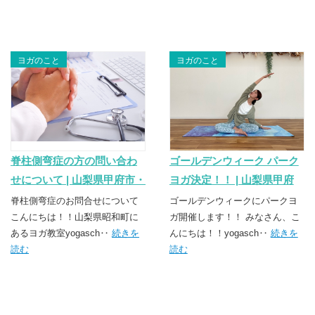
ヨガのこと
ヨガのこと
脊柱側弯症の方の問い合わ
ゴールデンウィーク パーク
せについて | 山梨県甲府市・
ヨガ決定！！ | 山梨県甲府
昭和町のヨガスクール
市・昭和町のヨガスクール
脊柱側弯症のお問合せについて
ゴールデンウィークにパークヨ
TSUNAGU（つなぐ）
こんにちは！！山梨県昭和町に
TSUNAGU（つなぐ）
ガ開催します！！ みなさん、こ
あるヨガ教室yogasch‥
続きを
んにちは！！yogasch‥
続きを
読む
読む