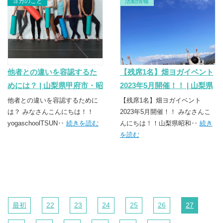
ヨガのこと
活動情報
他者との違いを容認するた
【残席1名】畑ヨガイベント
めには？ | 山梨県甲府市・昭
2023年5月開催！！ | 山梨県
和町のヨガスクール
甲府市・昭和町のヨガスク
他者との違いを容認するために
【残席1名】畑ヨガイベント
TSUNAGU（つなぐ）
は？ みなさんこんにちは！！
ール TSUNAGU（つなぐ）
2023年5月開催！！ みなさんこ
yogaschoolTSUN‥
続きを読む
んにちは！！山梨県昭和‥
続き
を読む
最初
22
23
24
25
26
27