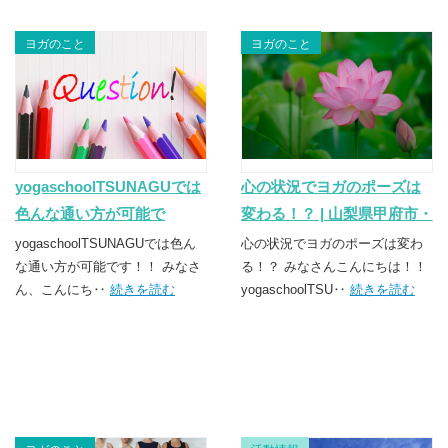
ヨガのこと
ヨガのこと
yogaschoolTSUNAGUでは
心の状況でヨガのポーズは
色んな通い方が可能で
変わる！？ | 山梨県甲府市・
す！！ | 山梨県甲府市・昭和
昭和町のヨガスクール
yogaschoolTSUNAGUでは色ん
心の状況でヨガのポーズは変わ
町のヨガスクール
な通い方が可能です！！ みなさ
TSUNAGU（つなぐ）
る！？ みなさんこんにちは！！
ん、こんにち‥
続きを読む
yogaschoolTSU‥
続きを読む
TSUNAGU（つなぐ）