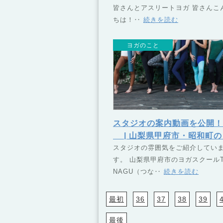
皆さんとアスリートヨガ 皆さんこ
ヨガスクール TSUNAGU
ちは！‥
続きを読む
なぐ）
ヨガのこと
スタジオの案内動画を公開！
| 山梨県甲府市・昭和町の
ガスクール TSUNAGU（
スタジオの雰囲気をご紹介してい
す。 山梨県甲府市のヨガスクールT
ぐ）
NAGU（つな‥
続きを読む
最初
36
37
38
39
最後