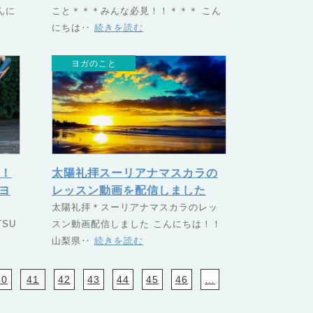
んに
こと＊＊＊みんな必見！！＊＊＊ こん
（つ
ヨガスクール TSUNAGU（つ
にちは‥
続きを読む
なぐ）
ヨガのこと
！
太陽礼拝スーリアナマスカラの
ヨ
レッスン動画を配信しました
つな
ま
太陽礼拝＊スーリアナマスカラのレッ
SU
スン動画配信しました こんにちは！！
山梨県‥
続きを読む
40
41
42
43
44
45
46
…