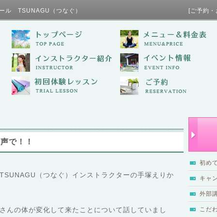
ール TSUNAGU（つなぐ） [ご予約・お問い合わせ / TE
な声で！！
初め
TSUNAGU（つなぐ）インストラクターの手塚えりか
キャ
外部
さんの体が変化して来たことについて話していまし
こだ