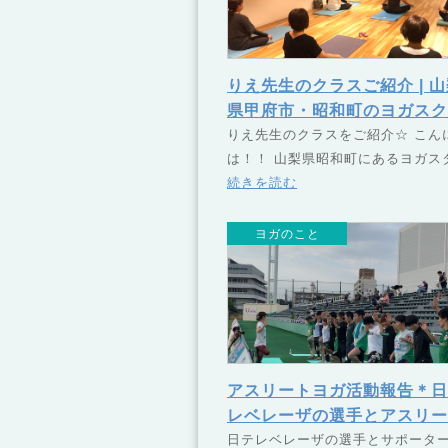
りえ先生のクラスご紹介 | 
県甲府市・昭和町のヨガスク
ル TSUNAGU（つなぐ）
りえ先生のクラスをご紹介☆ こん
は！！ 山梨県昭和町にあるヨガス
続きを読む
ヨガのこと
アスリートヨガ活動報告＊日
レベレーザの選手とアスリー
ヨガ | 山梨県甲府市・昭和
日テレベレーザの選手とサポータ