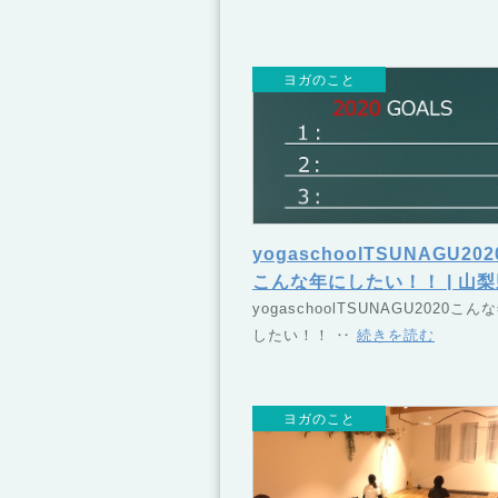
ヨガのこと
yogaschoolTSUNAGU20
こんな年にしたい！！ | 山
甲府市・昭和町のヨガスクー
yogaschoolTSUNAGU2020こん
したい！！ ‥
続きを読む
ル TSUNAGU（つなぐ）
ヨガのこと