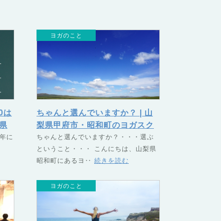
ヨガのこと
20は
ちゃんと選んでいますか？ | 山
梨県
梨県甲府市・昭和町のヨガスク
な年に
ール TSUNAGU（つなぐ）
ちゃんと選んでいますか？・・・選ぶ
ということ・・・ こんにちは、山梨県
昭和町にあるヨ‥
続きを読む
ヨガのこと