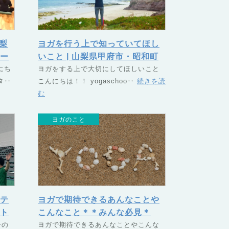
山梨
ヨガを行う上で知っていてほし
ー
いこと | 山梨県甲府市・昭和町
にち
のヨガスクール TSUNAGU
ヨガをする上で大切にしてほしいこと
タ‥
こんにちは！！ yogaschoo‥
続きを読
（つなぐ）
む
ヨガのこと
テ
ヨガで期待できるあんなことや
ト
こんなこと＊＊みんな必見＊
町の
ーの
＊ | 山梨県甲府市・昭和町の
ヨガで期待できるあんなことやこんな