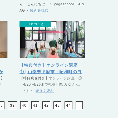
ん、こんにちは！！ yogaschoolTSUN
（つなぐ）
AG‥
続きを読む
ヨガのこと
【特典付き】オンライン講座
か
① | 山梨県甲府市・昭和町のヨ
昭
き】
ガスクール TSUNAGU（つな
【特典映像付き】オンライン講座 ①
ち
4/20~4/26まで視聴可能 みなさん、
AG
ぐ）
こんに‥
続きを読む
38
39
40
41
42
43
44
…