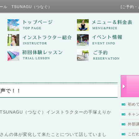
ール TSUNAGU（つなぐ） [ご予約・お問い合わせ / TE
な声で！！
初め
TSUNAGU（つなぐ）インストラクターの手塚えりか
キャ
外部
さんの体が変化して来たことについて話していまし
こだ