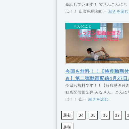
命話しています！ 皆さんこんにち
ぐ）
は！！ 山梨県昭和町‥
続きを読む
ヨガのこと
今回も無料！！【特典動画付
き】第二弾動画配信4月27日
ら5月3日 | 山梨県甲府市・
今回も無料です！！【特典動画付
動画配信第２弾 みなさん、こんに
和町のヨガスクール TSUN
は！！ 山‥
続きを読む
U（つなぐ）
最初
34
35
36
37
最後