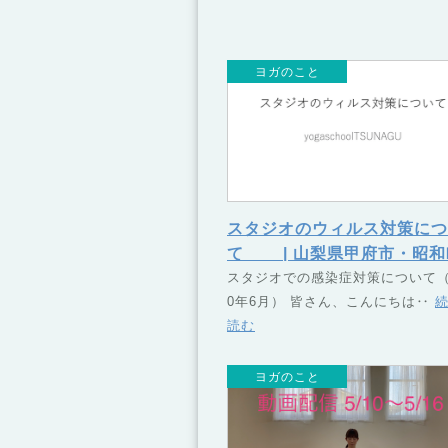
ヨガのこと
スタジオのウィルス対策につ
て | 山梨県甲府市・昭和
のヨガスクール TSUNAG
スタジオでの感染症対策について（
0年6月） 皆さん、こんにちは‥
（つなぐ）
読む
ヨガのこと