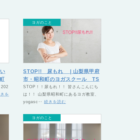
ヨガのこと
い
STOP!! 尿もれ | 山梨県甲府
町
市・昭和町のヨガスクール TS
U
202
UNAGU（つなぐ）
STOP！！尿もれ！！ 皆さんこんにち
続きを
は！！ 山梨県昭和町にあるヨガ教室、
yogasc‥
続きを読む
ヨガのこと