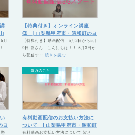
講
【特典付き】オンライン講座
山
③ | 山梨県甲府市・昭和町のヨ
ク
5月
ガスクール TSUNAGU（つな
【特典付き】動画配信 5月3日から5月
！
9日 皆さん、こんにちは！！ 5月3日か
）
ぐ）
ら配信す‥
続きを読む
ヨガのこと
い
有料動画配信のお支払い方法に
のヨ
ついて | 山梨県甲府市・昭和町
つな
生懸
のヨガスクール TSUNAGU
有料動画お支払い方法について 皆さ