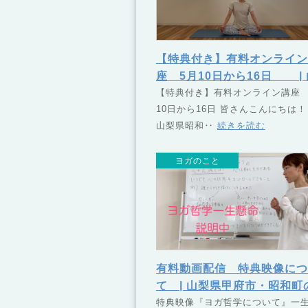
【特典付き】有料オンライン
座 5月10日から16日 | 
梨県甲府市・昭和町のヨガス
【特典付き】有料オンライン講座 
10日から16日 皆さんこんにちは！
ール TSUNAGU（つなぐ
山梨県昭和‥
続きを読む
ヨガのこと
有料動画配信 特典映像につ
て | 山梨県甲府市・昭和町
ガスクール TSUNAGU（
特典映像『ヨガ哲学について』一