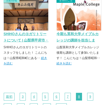
活動情報
ヨガのこと
SHIHOさんのヨガリトリー
今期も英和大学メイプルカ
トについて | 山梨県甲府市・
レッジの講師を担当しま
昭和町のヨガスクール
す！！| 山梨県甲府市・昭和
SHIHOさんのヨガリトリートの
山梨英和大学メイプルカレッジ
TSUNAGU（つなぐ）
スタッフをしました！ こんにち
町のヨガスクール
後期も講師として参加いたしま
は！山梨県昭和町にある‥
続き
す！ こんにちは！山梨県昭和‥
TSUNAGU（つなぐ）
を読む
続きを読む
最初
3
4
5
6
7
8
9