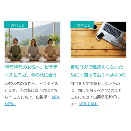
ヨガのこと
ヨガのこと
50代60代の女性へ。ピラテ
自宅ヨガで怪我をしないた
ィスとヨガ、今の私に合う
めに：知っておくべき4つの
のはどちら？
こと | 山梨県甲府市・昭和町
50代60代の女性へ。ピラティス
自宅ヨガで怪我をしないため
とヨガ、今の私に合うのはどち
のヨガスクール
に：知っておくべき4つのこと
ら？ こんにちは。山梨県‥
続き
こんにちは！山梨県昭和町に
TSUNAGU（つなぐ）
を読む
あ‥
続きを読む