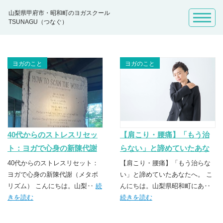
山梨県甲府市・昭和町のヨガスクール
TSUNAGU（つなぐ）
ヨガのこと
ヨガのこと
40代からのストレスリセッ
【肩こり・腰痛】「もう治
ト：ヨガで心身の新陳代謝
らない」と諦めていたあな
（メタボリズム）
たへ。
40代からのストレスリセット：
【肩こり・腰痛】「もう治らな
ヨガで心身の新陳代謝（メタボ
い」と諦めていたあなたへ。 こ
リズム） こんにちは。山梨‥
続
んにちは。山梨県昭和町にあ‥
きを読む
続きを読む