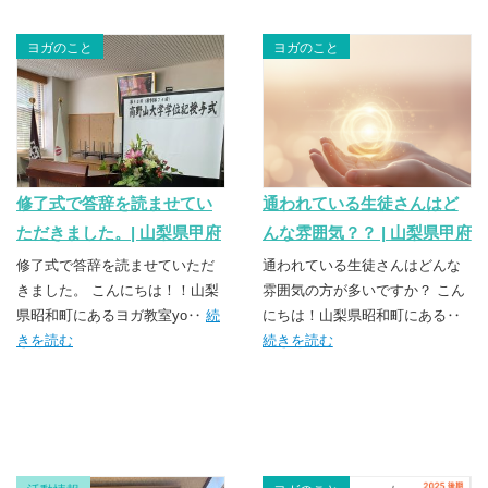
ヨガのこと
ヨガのこと
修了式で答辞を読ませてい
通われている生徒さんはど
ただきました。| 山梨県甲府
んな雰囲気？？ | 山梨県甲府
市・昭和町のヨガスクール
市・昭和町のヨガスクール
修了式で答辞を読ませていただ
通われている生徒さんはどんな
TSUNAGU（つなぐ）
きました。 こんにちは！！山梨
TSUNAGU（つなぐ）
雰囲気の方が多いですか？ こん
県昭和町にあるヨガ教室yo‥
続
にちは！山梨県昭和町にある‥
きを読む
続きを読む