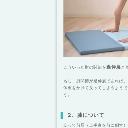
過伸展
こういった肘の関節を
と
もし、肘関節が過伸展であれば、
体重をかけて反ってしまうようで
う。
２. 膝について
立って前屈（上半身を前に倒す）