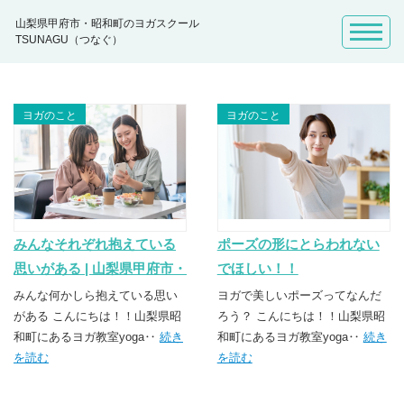
山梨県甲府市・昭和町のヨガスクール
TSUNAGU（つなぐ）
ヨガのこと
ヨガのこと
みんなそれぞれ抱えている
ポーズの形にとらわれない
思いがある | 山梨県甲府市・
でほしい！！
昭和町のヨガスクール
みんな何かしら抱えている思い
ヨガで美しいポーズってなんだ
TSUNAGU（つなぐ）
がある こんにちは！！山梨県昭
ろう？ こんにちは！！山梨県昭
和町にあるヨガ教室yoga‥
続き
和町にあるヨガ教室yoga‥
続き
を読む
を読む