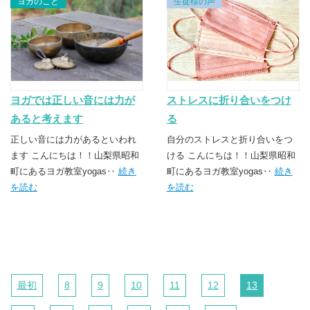
ヨガのこと
生徒様の声
ヨガでは正しい音には力が
ストレスに折り合いをつけ
あると考えます
る
正しい音には力があるといわれ
自分のストレスと折り合いをつ
ます こんにちは！！山梨県昭和
ける こんにちは！！山梨県昭和
町にあるヨガ教室yogas‥
続き
町にあるヨガ教室yogas‥
続き
を読む
を読む
最初
8
9
10
11
12
13