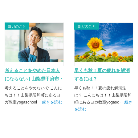
ヨガのこと
ヨガのこと
考えることをやめた日本人
早くも秋！夏の疲れを解消
にならない | 山梨県甲府市・
するには？
昭和町のヨガスクール
考えることをやめないで こんに
早くも秋！！夏の疲れ解消法
TSUNAGU（つなぐ）
ちは！！山梨県昭和町にあるヨ
は？ こんにちは！！山梨県昭和
ガ教室yogaschool‥
続きを読む
町にあるヨガ教室yogasc‥
続き
を読む