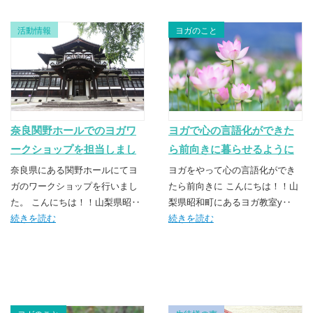
活動情報
ヨガのこと
奈良関野ホールでのヨガワ
ヨガで心の言語化ができた
ークショップを担当しまし
ら前向きに暮らせるように
た！！
なった
奈良県にある関野ホールにてヨ
ヨガをやって心の言語化ができ
ガのワークショップを行いまし
たら前向きに こんにちは！！山
た。 こんにちは！！山梨県昭‥
梨県昭和町にあるヨガ教室y‥
続きを読む
続きを読む