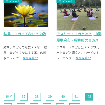
ヨガのこと
ヨガのこと
結局、ヨガってなに？？②
アスリートヨガとは？ | 山梨
県甲府市・昭和町のヨガス
クール TSUNAGU（つな
結局、ヨガってなに？？② 『結
アスリートヨガとは？？ アスリ
局、ヨガってなに？？①』の続
ぐ）
ートヨガと聞くと、ハードなト
きコラムで‥
続きを読む
レーニング‥
続きを読む
最初
37
38
39
40
41
42