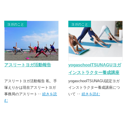
ヨガのこと
ヨガのこと
アスリートヨガ活動報告
yogaschoolTSUNAGUヨガ
インストラクター養成講座
第2期
アスリートヨガ活動報告 私、手
yogaschoolTSUNAGU認定ヨガ
塚えりかは現在アスリートヨガ
インストラクター養成講座につ
事務局のアスリート‥
続きを読
いて ‥
続きを読む
む