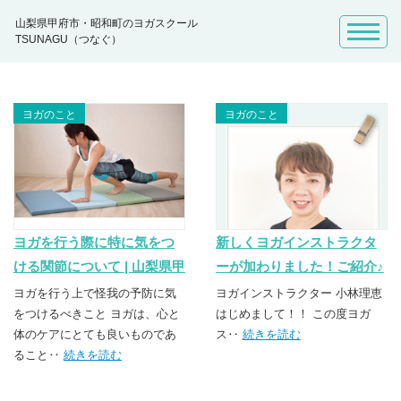
山梨県甲府市・昭和町のヨガスクール
TSUNAGU（つなぐ）
ヨガのこと
ヨガのこと
ヨガを行う際に特に気をつ
新しくヨガインストラクタ
ける関節について | 山梨県甲
ーが加わりました！ご紹介♪
府市・昭和町のヨガスクー
| 山梨県甲府市・昭和町のヨ
ヨガを行う上で怪我の予防に気
ヨガインストラクター 小林理恵
ル TSUNAGU（つなぐ）
をつけるべきこと ヨガは、心と
ガスクール TSUNAGU（つ
はじめまして！！ この度ヨガ
体のケアにとても良いものであ
ス‥
続きを読む
なぐ）
ること‥
続きを読む